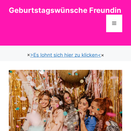
Zum
Geburtstagswünsche Freundin
Inhalt
springen
Menü
×
>Es lohnt sich hier zu klicken<
×