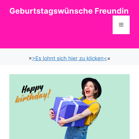
Zum
Geburtstagswünsche Freundin
Inhalt
springen
Menü
×
>Es lohnt sich hier zu klicken<
×