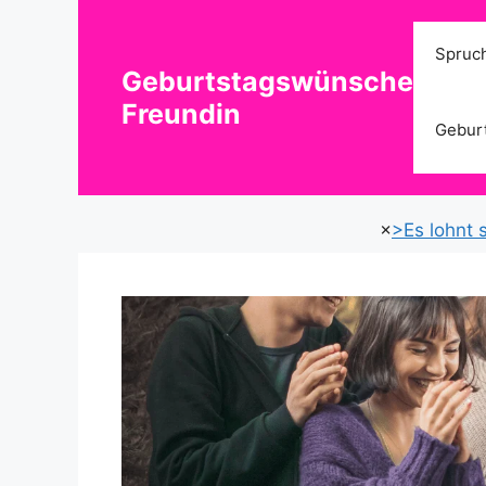
Zum
Inhalt
Spruc
springen
Geburtstagswünsche
Freundin
Gebur
×
>Es lohnt s