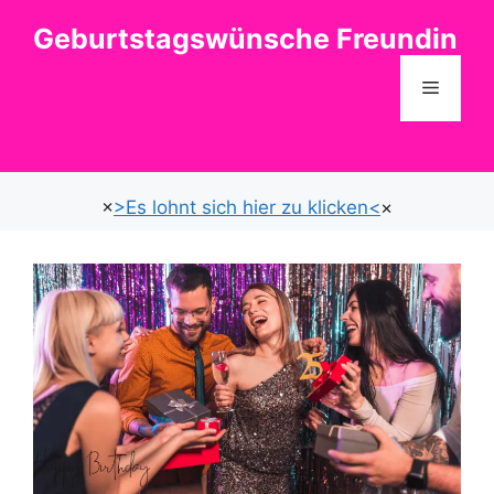
Zum
Geburtstagswünsche Freundin
Inhalt
springen
Menü
×
>Es lohnt sich hier zu klicken<
×